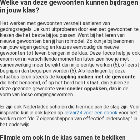
Welke van deze gewoonten kunnen bijdragen
in jouw klas?
Het werken met gewoonten versnelt aanleren van
gedragsregels. Je kunt uitproberen door een set gewoonten te
kiezen die het beste bij jou passen. Want bij het leren van
nieuwe gewoonten ben jij hun rolmodel. Zo kun je bij benomen
van jouw eigen gedrag en keuzes eenvoudig de nieuwe
gewoonten tot leven brengen in de klas. Deze focus help je ook
enorm om in verschillende momenten laten zien hoe je met
samenwerking meer bereikt dan in je eentje werken (6), of eerst
begrijpen dan begerpen worden (5). Als leerlingen bij deze
situaties leren steeds de
koppling maken met de gewoonte
die hebt benoemd, of op het bord hebt staat, dan zullen ze
deze gezonde gewoonte
veel sneller oppakken
, dan in de
vorm van losse omgangasvormen.
Er zijn ook Nederladse scholen die hiermee aan de slag zijn. Voor
inspiratie kun je ook kijken op
leraar24 voor een ebook
voor het
werken met “de 7 eigenschappen van effectief leiderschap” in
het onderwijs.
Filmpje om ook in de klas samen te bekijken