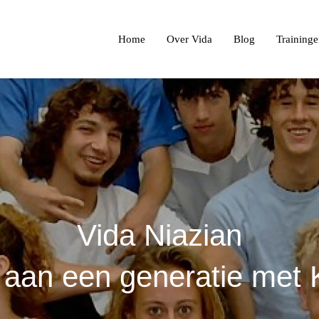
Home
Over Vida
Blog
Training
Vida Niazian
aan een generatie met K