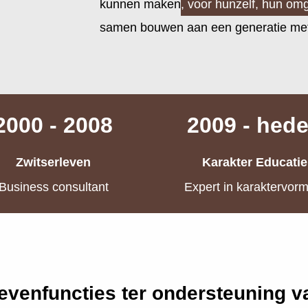
kunnen maken
, voor hunzelf, hun om
samen bouwen aan een generatie met 
2000 - 2008
2009 - hed
Zwitserleven
Karakter Educatie
Business consultant
Expert in karaktervor
evenfuncties ter ondersteuning v