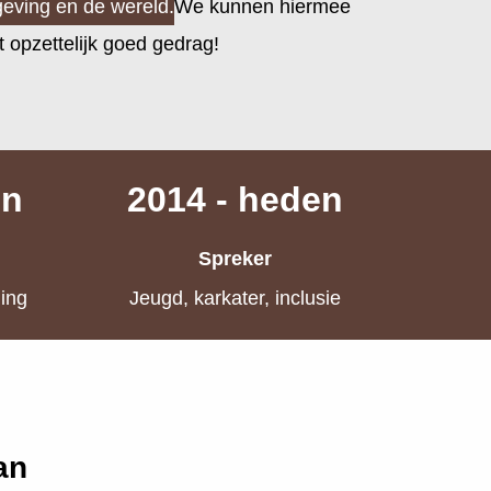
geving en de wereld.
We kunnen hiermee
opzettelijk goed gedrag!
en
2014 - heden
Spreker
ming
Jeugd, karkater, inclusie
an